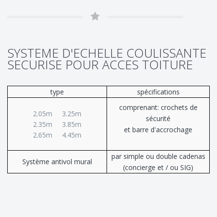
SYSTEME D'ECHELLE COULISSANTE
SECURISE POUR ACCES TOITURE
type
spécifications
comprenant: crochets de
2.05m 3.25m
sécurité
2.35m 3.85m
et barre d'accrochage
2.65m 4.45m
par simple ou double cadenas
Système antivol mural
(concierge et / ou SIG)